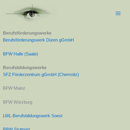
Zum
Main
Inhalt
Men
springen
Berufsförderungswerke
Berufsförderungswerk Düren gGmbH
BFW Halle (Saale)
Berufsbildungswerke
SFZ Förderzentrum gGmbH (Chemnitz)
BFW Mainz
BFW Würzburg
LWL-Berufsbildungswerk Soest
BBW Stuttgart