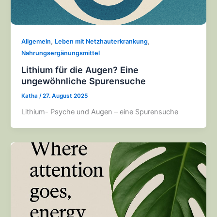
,
,
Allgemein
Leben mit Netzhauterkrankung
Nahrungsergänungsmittel
Lithium für die Augen? Eine
ungewöhnliche Spurensuche
Katha
/
27. August 2025
Lithium- Psyche und Augen – eine Spurensuche