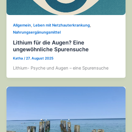
,
,
Allgemein
Leben mit Netzhauterkrankung
Nahrungsergänungsmittel
Lithium für die Augen? Eine
ungewöhnliche Spurensuche
Katha
/
27. August 2025
Lithium- Psyche und Augen – eine Spurensuche